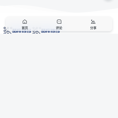
首页
评论
分享
网络技术爱好者的栖息之地,让我们的技术更上一层楼!
网址发布页
SiteMap
广告合作
站点声明
本站部分资源来自互联网收集,仅供用于学习和交流,请遵循相关法律法规,本站一
切资源不代表本站立场,如有侵权、后门、不妥请联系本站站长删除。
侵权/投诉/邮箱： 8670468@qq.com
Copyright © 2018-2025 酷库博客
AI 智域导航
联系站长