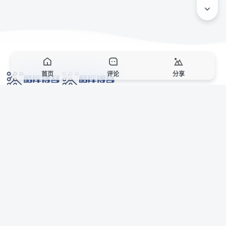
首页
评论
分享
网络技术爱好者的栖息之地,让我们的技术更上一层楼!
网址发布页
SiteMap
广告合作
站点声明
本站部分资源来自互联网收集,仅供用于学习和交流,请遵循相关法律法规,本站一
切资源不代表本站立场,如有侵权、后门、不妥请联系本站站长删除。
侵权/投诉/邮箱： 8670468@qq.com
Copyright © 2018-2025 酷库博客
AI 智域导航
联系站长