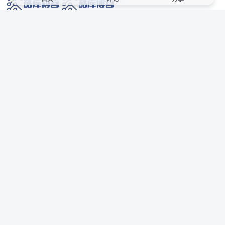
网络技术爱好者的栖息之地,让我们的技术更上一层楼!
网址发布页
SiteMap
广告合作
站点声明
本站部分资源来自互联网收集,仅供用于学习和交流,请遵循相关法律法规,本站一
切资源不代表本站立场,如有侵权、后门、不妥请联系本站站长删除。
侵权/投诉/邮箱： 8670468@qq.com
Copyright © 2018-2025 酷库博客
AI 智域导航
联系站长