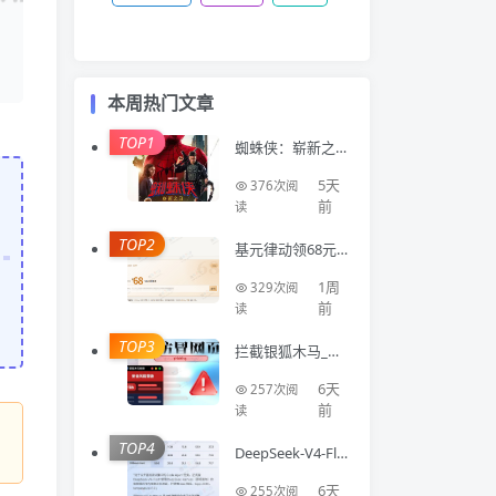
本周热门文章
TOP1
蜘蛛侠：崭新之
日 Spider-Man: B
rand New Day (2
5天
376次阅
026)
前
读
TOP2
基元律动领68元A
PI额度
1周
329次阅
前
读
TOP3
拦截银狐木马_钓
鱼网站_仿冒网站
浏览器扩展Virus
6天
257次阅
Detector
前
读
TOP4
DeepSeek-V4-Fla
sh 正式版 API 上
线公测
6天
255次阅