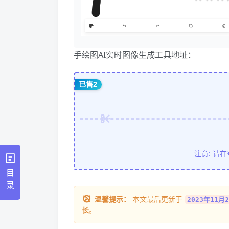
手绘图AI实时图像生成工具地址：
已售2
注意: 请
目
录
温馨提示：
本文最后更新于
2023年11月2
长
。