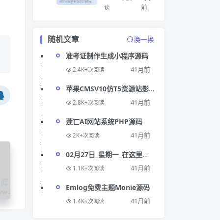
前
读
随机文章
换一换
准考证制作生成小程序源码
41月前
2.4K+次阅读
苹果CMSV10仿T5资源站影
视资源分享网站模板源码
41月前
2.8K+次阅读
莲匸AI网站系统PHP源码
41月前
2K+次阅读
02月27日_星期一_在这里每
天60秒读懂世界!
41月前
1.1K+次阅读
网
Emlog免费主题Monie源码
站
41月前
1.4K+次阅读