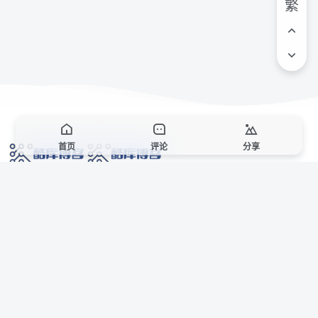
繁
首页
评论
分享
网络技术爱好者的栖息之地,让我们的技术更上一层楼!
网址发布页
SiteMap
广告合作
站点声明
本站部分资源来自互联网收集,仅供用于学习和交流,请遵循相关法律法规,本站一
切资源不代表本站立场,如有侵权、后门、不妥请联系本站站长删除。
侵权/投诉/邮箱： 8670468@qq.com
Copyright © 2018-2025 酷库博客