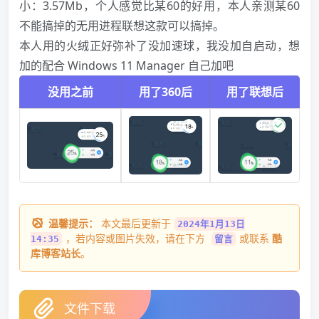
小：3.57Mb，个人感觉比某60的好用，本人亲测某60
不能搞掉的无用进程联想这款可以搞掉。
本人用的火绒正好弥补了没加速球，我没加自启动，想
加的配合 Windows 11 Manager 自己加吧
没用之前
用了360后
用了联想后
温馨提示：
本文最后更新于
2024年1月13日
，若内容或图片失效，请在下方
或联系
酷
14:35
留言
库博客站长
。
文件下载