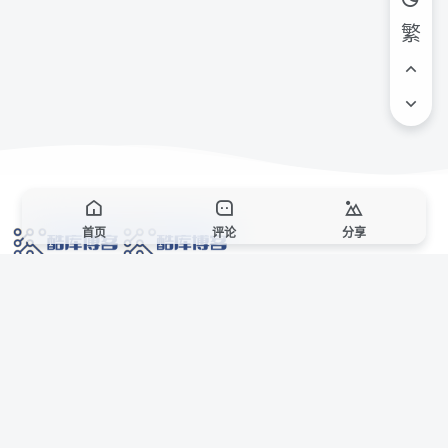
繁
首页
评论
分享
网络技术爱好者的栖息之地,让我们的技术更上一层楼!
网址发布页
SiteMap
广告合作
站点声明
本站部分资源来自互联网收集,仅供用于学习和交流,请遵循相关法律法规,本站一
切资源不代表本站立场,如有侵权、后门、不妥请联系本站站长删除。
侵权/投诉/邮箱： 8670468@qq.com