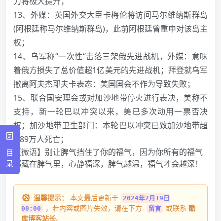
力将极大提升；
13、外媒：英国外交大臣卡梅伦将访问马尔维纳斯群岛
(阿根廷称马尔维纳斯群岛)，此前阿根廷曾重申对该岛主
权；
14、乌军称“一次性“击落三架俄先进战机，外媒：意味
着俄方损失了总价值超1亿美元的先进战机；拜登就乌军
撤离阿夫杰耶夫卡表态：美国国会不作为导致失败；
15、联合国安理会或对加沙地带停火进行表决，美称不
支持，新一轮巴以冲突以来，美已多次动用一票否决
权；加沙地带卫生部门：本轮巴以冲突已致加沙地带超
2.89万人死亡；
【微语】别让脾气挡住了你的福气，因为你所有的福气
目
录
都藏在脾气里，心静福深，脾气越温，福气才会越深！
温馨提示：
本文最后更新于
2024年2月19日
，若内容或图片失效，请在下方
或联系
酷
00:00
留言
库博客站长
。