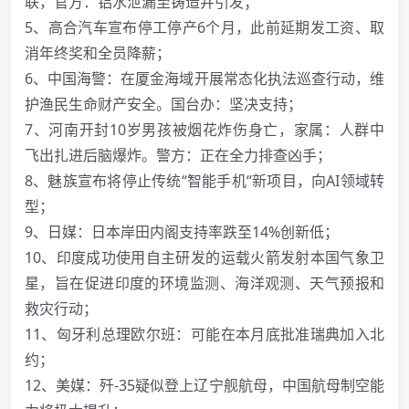
联，官方：铝水泄漏至铸造井引发；
5、高合汽车宣布停工停产6个月，此前延期发工资、取
消年终奖和全员降薪；
6、中国海警：在厦金海域开展常态化执法巡查行动，维
护渔民生命财产安全。国台办：坚决支持；
7、河南开封10岁男孩被烟花炸伤身亡，家属：人群中
飞出扎进后脑爆炸。警方：正在全力排查凶手；
8、魅族宣布将停止传统“智能手机“新项目，向AI领域转
型；
9、日媒：日本岸田内阁支持率跌至14%创新低；
10、印度成功使用自主研发的运载火箭发射本国气象卫
星，旨在促进印度的环境监测、海洋观测、天气预报和
救灾行动；
11、匈牙利总理欧尔班：可能在本月底批准瑞典加入北
约；
12、美媒：歼-35疑似登上辽宁舰航母，中国航母制空能