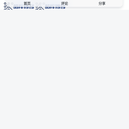
首页
评论
分享
网络技术爱好者的栖息之地,让我们的技术更上一层楼!
网址发布页
SiteMap
广告合作
站点声明
本站部分资源来自互联网收集,仅供用于学习和交流,请遵循相关法律法规,本站一
切资源不代表本站立场,如有侵权、后门、不妥请联系本站站长删除。
侵权/投诉/邮箱： 8670468@qq.com
Copyright © 2018-2025 酷库博客
AI 智域导航
联系站长