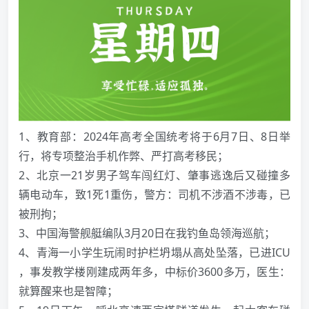
1、教育部：2024年高考全国统考将于6月7日、8日举
行，将专项整治手机作弊、严打高考移民；
2、北京一21岁男子驾车闯红灯、肇事逃逸后又碰撞多
辆电动车，致1死1重伤，警方：司机不涉酒不涉毒，已
被刑拘；
3、中国海警舰艇编队3月20日在我钓鱼岛领海巡航；
4、青海一小学生玩闹时护栏坍塌从高处坠落，已进ICU
，事发教学楼刚建成两年多，中标价3600多万，医生：
就算醒来也是智障；