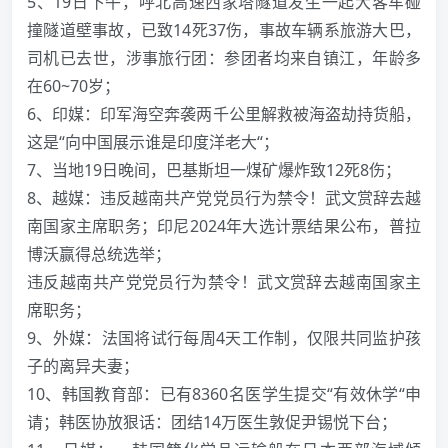
5、19日下午，呼北高速西家塔隧道发生一起大客车碰
撞隧道壁事故，已致14死37伤，事故车辆系旅游大巴，
司机已去世，涉事旅行团：参团者均来自镇江，年龄多
在60~70岁；
6、印媒：印军海空奔袭两千公里解救被海盗劫持货船，
这是“向中国展示谁是印度洋老大“；
7、当地19日晚间，巴基斯坦一煤矿爆炸致12死8伤；
8、越媒：违反越南共产党党员行为禁令！武文赏辞去越
南国家主席职务；印尼2024年大选计票结果公布，普拉
博沃赢得总统选举；
违反越南共产党党员行为禁令！武文赏辞去越南国家主
席职务；
9、外媒：法国将试行每周4天工作制，仅限共同监护孩
子的离异夫妻；
10、韩国教育部：已有8360名医学生提交“有效休学“申
请；韩医协放狠话：团结14万医生敦促尹锡悦下台；