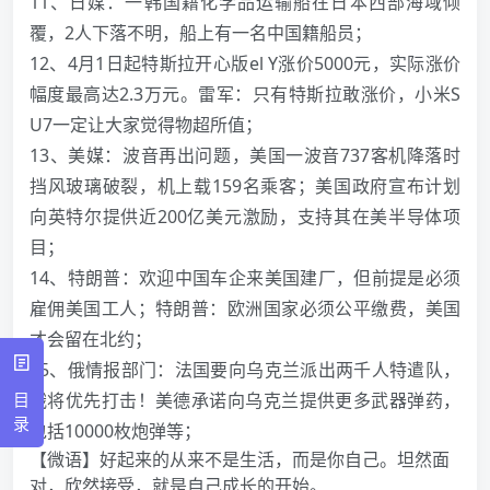
11、日媒：一韩国籍化学品运输船在日本西部海域倾
覆，2人下落不明，船上有一名中国籍船员；
12、4月1日起特斯拉开心版el Y涨价5000元，实际涨价
幅度最高达2.3万元。雷军：只有特斯拉敢涨价，小米S
U7一定让大家觉得物超所值；
13、美媒：波音再出问题，美国一波音737客机降落时
挡风玻璃破裂，机上载159名乘客；美国政府宣布计划
向英特尔提供近200亿美元激励，支持其在美半导体项
目；
14、特朗普：欢迎中国车企来美国建厂，但前提是必须
雇佣美国工人；特朗普：欧洲国家必须公平缴费，美国
才会留在北约；
15、俄情报部门：法国要向乌克兰派出两千人特遣队，
目
俄将优先打击！美德承诺向乌克兰提供更多武器弹药，
录
包括10000枚炮弹等；
【微语】好起来的从来不是生活，而是你自己。坦然面
对，欣然接受，就是自己成长的开始。