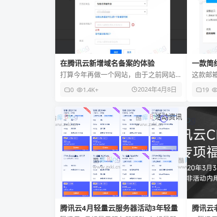
在腾讯云新增域名备案的体验
一款简
HTML
打算今年再做一个网站，由于之前网站
这款邮
备案在腾讯云备案，所以得在腾讯云备
不错就
2024年4月8日
0
1.4K+
19
案，今天就来给大家说下在腾讯云备
活动资讯
腾讯云4月轻量云服务器活动3年轻量
腾讯云