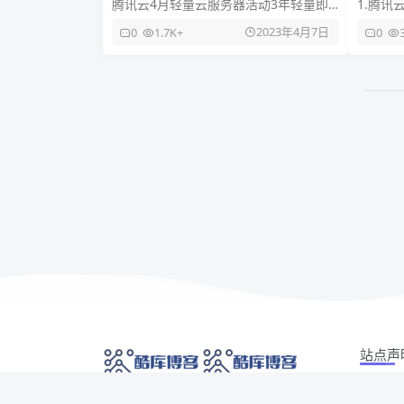
腾讯云4月轻量云服务器活动3年轻量即
1.腾讯
日起，轻量应用服务器2核2G4M（1年/3
户每月
2023年4月7日
0
1.7K+
0
年）和轻量应用服务器2
10GB
站点声
本站部分
网络技术爱好者的栖息之地,让我们的技术更上一