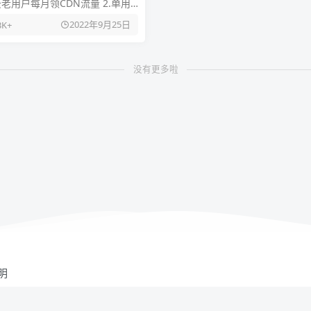
云老用户每月领CDN流量 2.单用
限领1次，每次可领1个中国境内
2022年9月25日
3K+
流量包，资源包
没有更多啦
明
资源来自互联网收集,仅供用于学习和交流,请遵循相关法律法规,本站一切资源不代表本