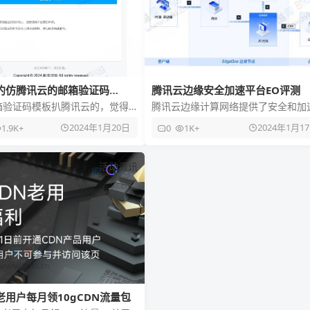
约仿腾讯云的邮箱验证码
腾讯云边缘安全加速平台EO评测
模板
箱验证码模板扒腾讯云的，觉得
腾讯云边缘计算网络提供了安全和加
分享出来，也可以按照自己实际
解决的方案，为电商、零售、金融服
2024年1月20日
2024年1月1
1.9K+
0
1K+
要求更换内容！ HTML代码
等行业提供了保障。EO平台基于腾
活动资讯
老用户每月领10gCDN流量包