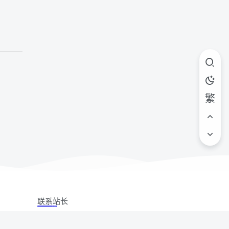
繁
联系站长
站立场,