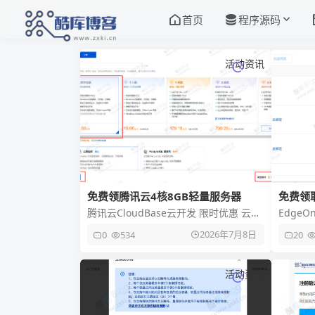
首页
程序源码
活动资讯
免费领腾讯云4核8GB轻量服务器
免费领取
费套餐
腾讯云CloudBase云开发 限时优惠 云开
Edge
发个人版为新人提供开发期免费环境，
两种，2
2026年7月8日
0
534
20
正式发布后计费。新手
餐，但
活动资讯