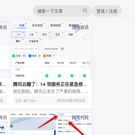
登录 / 注册
资讯
活动资讯
年
腾讯云蹦了：14 项服务正在紧急修复
中….
服
就在刚刚，腾讯云发生了严重的故障，
腾讯云官网控制台相关服务异常故障公
5日
2024年4月8日
0
1.3K+
告称：官网控制台相关服务出现异常
资讯
网页代码