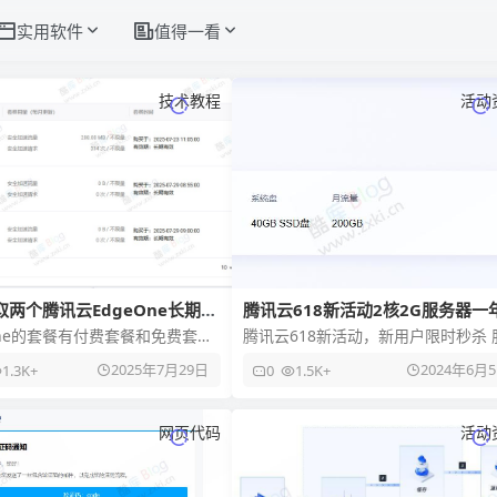
实用软件
值得一看
技术教程
活动
两个腾讯云EdgeOne长期免
腾讯云618新活动2核2G服务器一
28元
One的套餐有付费套餐和免费套餐
腾讯云618新活动，新用户限时秒杀 
025年6月份中旬开始内测免费套
务器配置 轻量 2核2G3M 上海
2025年7月29日
2024年6月
1.3K+
0
1.5K+
是此前的免费套
100%CPU性能 带宽3
网页代码
活动