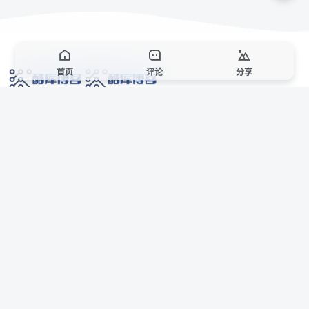
首页
评论
分享
网络技术爱好者的栖息之地,让我们的技术更上一层楼!
网址发布页
SiteMap
广告合作
站点声明
本站部分资源来自互联网收集,仅供用于学习和交流,请遵循相关法律法规,本站一
切资源不代表本站立场,如有侵权、后门、不妥请联系本站站长删除。
侵权/投诉/邮箱： 8670468@qq.com
Copyright © 2018-2025 酷库博客
AI 智域导航
联系站长