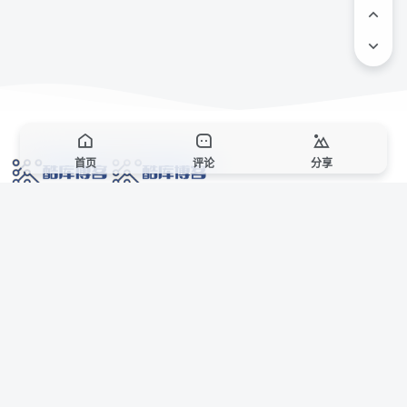
首页
评论
分享
网络技术爱好者的栖息之地,让我们的技术更上一层楼!
网址发布页
SiteMap
广告合作
站点声明
本站部分资源来自互联网收集,仅供用于学习和交流,请遵循相关法律法规,本站一
切资源不代表本站立场,如有侵权、后门、不妥请联系本站站长删除。
侵权/投诉/邮箱： 8670468@qq.com
Copyright © 2018-2025 酷库博客
AI 智域导航