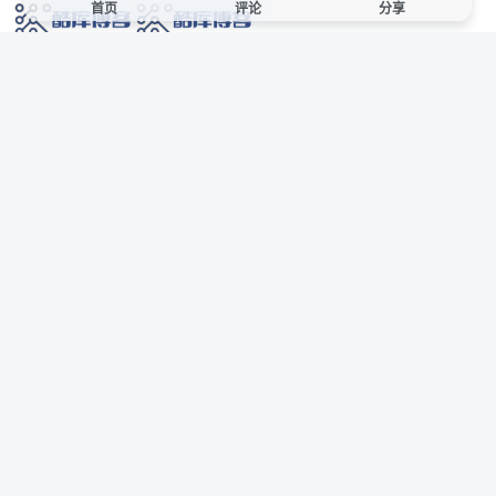
首页
评论
分享
网络技术爱好者的栖息之地,让我们的技术更上一层楼!
网址发布页
SiteMap
广告合作
站点声明
本站部分资源来自互联网收集,仅供用于学习和交流,请遵循相关法律法规,本站一
切资源不代表本站立场,如有侵权、后门、不妥请联系本站站长删除。
侵权/投诉/邮箱： 8670468@qq.com
Copyright © 2018-2025 酷库博客
AI 智域导航
联系站长