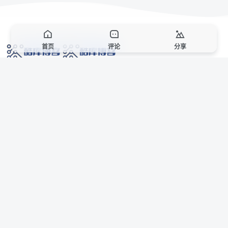
首页
评论
分享
网络技术爱好者的栖息之地,让我们的技术更上一层楼!
网址发布页
SiteMap
广告合作
站点声明
本站部分资源来自互联网收集,仅供用于学习和交流,请遵循相关法律法规,本站一
切资源不代表本站立场,如有侵权、后门、不妥请联系本站站长删除。
侵权/投诉/邮箱： 8670468@qq.com
Copyright © 2018-2025 酷库博客
AI 智域导航
联系站长