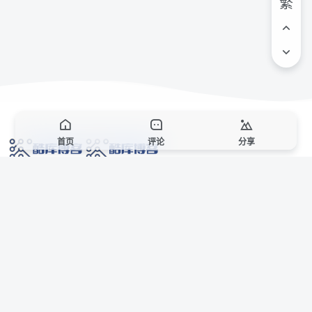
繁
首页
评论
分享
网络技术爱好者的栖息之地,让我们的技术更上一层楼!
网址发布页
SiteMap
广告合作
站点声明
本站部分资源来自互联网收集,仅供用于学习和交流,请遵循相关法律法规,本站一
切资源不代表本站立场,如有侵权、后门、不妥请联系本站站长删除。
侵权/投诉/邮箱： 8670468@qq.com
Copyright © 2018-2025 酷库博客