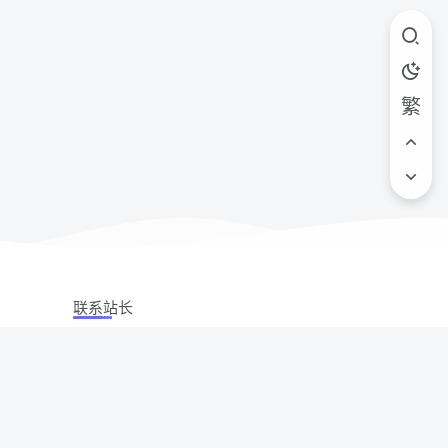
繁
联系站长
站立场,