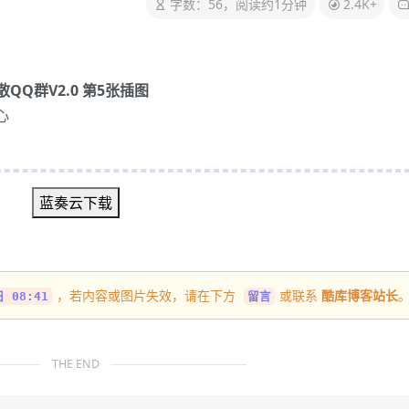
字数：56，阅读约1分钟
2.4K+
心
蓝奏云下载
，若内容或图片失效，请在下方
或联系
酷库博客站长
 08:41
留言
THE END