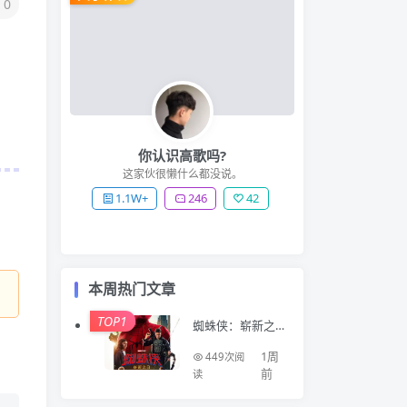
0
你认识高歌吗?
这家伙很懒什么都没说。
1.1W+
246
42
本周热门文章
。
TOP1
蜘蛛侠：崭新之
日 Spider-Man: B
rand New Day (2
1周
449次阅
026)
前
读