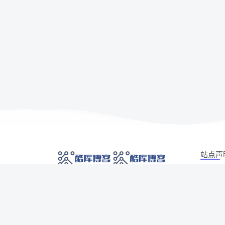
站点声
本站部分
网络技术爱好者的栖息之地,让我们的技术更上一
如有侵权
层楼!
侵权/投诉/
Copyrig
网址发布页
SiteMap
广告合作
AI 智域