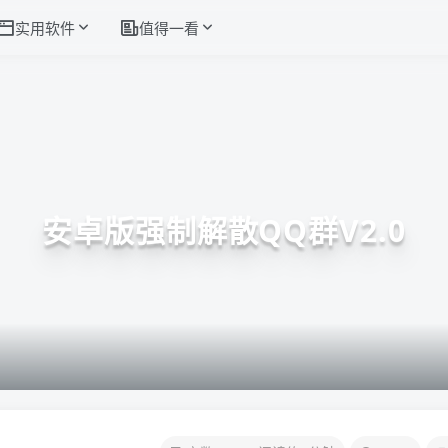
实用软件
值得一看
安卓版强制解散QQ群V2.0