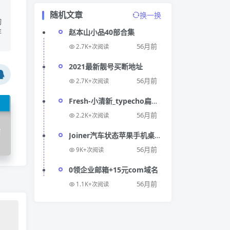
随机文章
换一换
切
非
赵本山小品40部合集
56月前
2.7K+次阅读
2021最新靓号买断地址
56月前
2.7K+次阅读
Fresh-小清新_typecho扁平
化自适应后台主题
56月前
2.2K+次阅读
师
Joiner汽车状态苹果手机桌
面小组件
56月前
9K+次阅读
0领企业邮箱+15元com域名
56月前
1.1K+次阅读