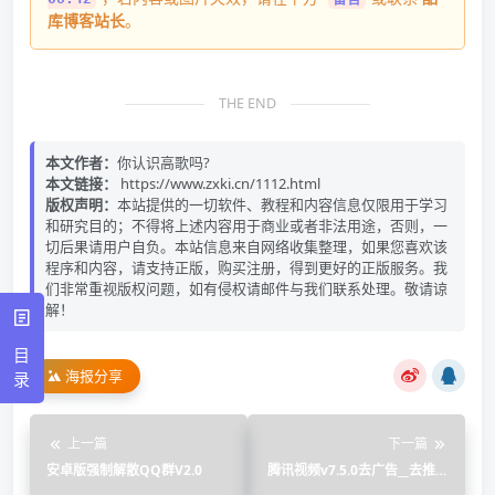
库博客站长
。
THE END
本文作者：
你认识高歌吗?
本文链接：
https://www.zxki.cn/1112.html
版权声明：
本站提供的一切软件、教程和内容信息仅限用于学习
和研究目的；不得将上述内容用于商业或者非法用途，否则，一
切后果请用户自负。本站信息来自网络收集整理，如果您喜欢该
程序和内容，请支持正版，购买注册，得到更好的正版服务。我
们非常重视版权问题，如有侵权请邮件与我们联系处理。敬请谅
解！
目
海报分享
录
上一篇
下一篇
安卓版强制解散QQ群V2.0
腾讯视频v7.5.0去广告__去推荐
_破解_蓝光版