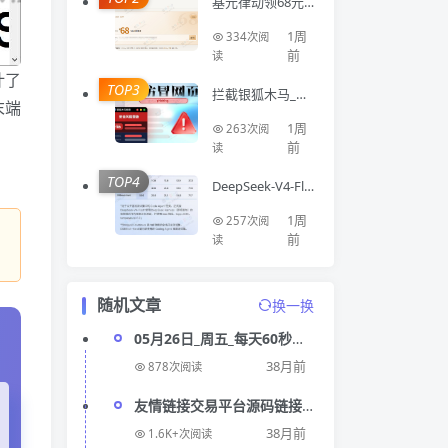
基元律动领68元A
PI额度
1周
334次阅
前
读
计了
TOP3
拦截银狐木马_钓
末端
鱼网站_仿冒网站
浏览器扩展Virus
1周
263次阅
Detector
前
读
TOP4
DeepSeek-V4-Fla
sh 正式版 API 上
线公测
1周
257次阅
前
读
随机文章
换一换
05月26日_周五_每天60秒掌
握世界要闻每日必读!
38月前
878次阅读
友情链接交易平台源码链接
互换程序PHP源码
38月前
1.6K+次阅读