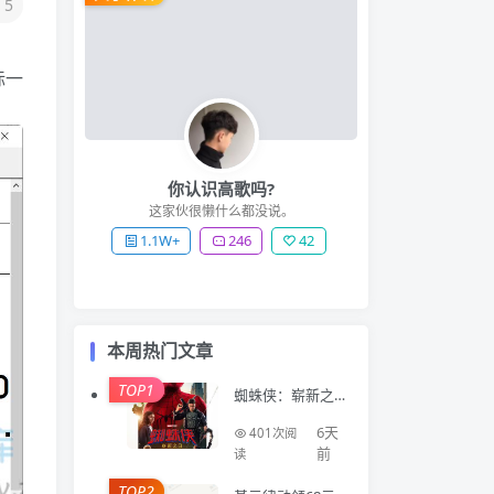
5
标一
你认识高歌吗?
这家伙很懒什么都没说。
1.1W+
246
42
本周热门文章
TOP1
蜘蛛侠：崭新之
日 Spider-Man: B
rand New Day (2
6天
401次阅
026)
前
读
TOP2