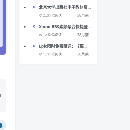
北京大学出版社电子教材资
源，多种学科领域PDF、阿
38月前
2.2K+次阅读
里云盘高速下载
Xiuno BBS素颜聚合快捷登
录插件
38月前
1.4K+次阅读
Epic限时免费赠送：《辐
射：新维加斯 - 终极版》抢
38月前
1.7K+次阅读
先领取
切
非